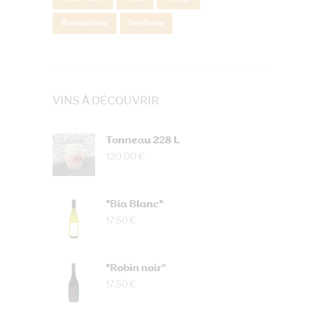
Roussanne
Verdesse
VINS À DÉCOUVRIR
Tonneau 228 L
120.00 €
"Bia Blanc"
17.50 €
"Robin noir"
17.50 €