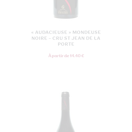
« AUDACIEUSE » MONDEUSE
NOIRE – CRU ST JEAN DE LA
PORTE
À partir de 14.40 €
Ce
produit
a
plusieurs
variations.
Les
options
peuvent
être
choisies
sur
la