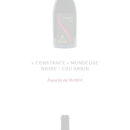
page
du
produit
« CONSTANCE » MONDEUSE
NOIRE – CRU ARBIN
À partir de 16.00 €
Ce
produit
a
plusieurs
variations.
Les
options
peuvent