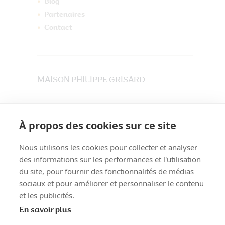
Blog
Partenaires
Contact
MAISON PHILIPPE GRISARD
33 place du Maréchet
73800 CRUET
À propos des cookies sur ce site
Tél. 04 79 84 30 91
Nous utilisons les cookies pour collecter et analyser
des informations sur les performances et l'utilisation
du site, pour fournir des fonctionnalités de médias
sociaux et pour améliorer et personnaliser le contenu
et les publicités.
En savoir plus