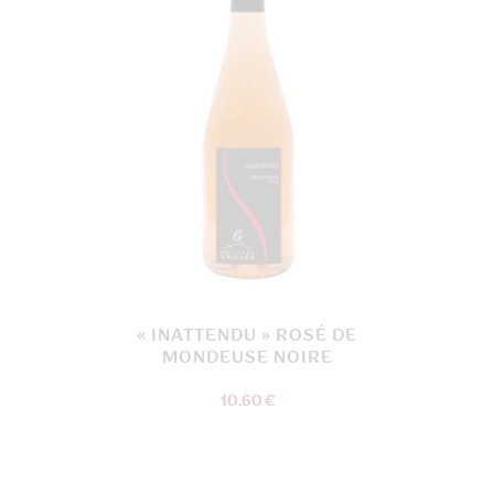
être
choisies
sur
la
page
du
produit
« INATTENDU » ROSÉ DE
MONDEUSE NOIRE
10.60 €