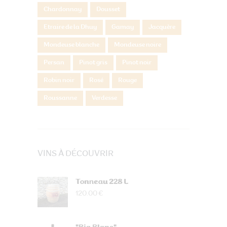
Chardonnay
Dousset
Etraire de la Dhuy
Gamay
Jacquère
Mondeuse blanche
Mondeuse noire
Persan
Pinot gris
Pinot noir
Robin noir
Rosé
Rouge
Roussanne
Verdesse
VINS À DÉCOUVRIR
Tonneau 228 L
120.00 €