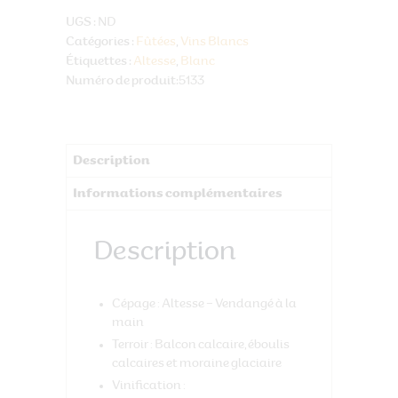
Savoie"
UGS :
ND
Altesse
Catégories :
Fûtées
,
Vins Blancs
-
Étiquettes :
Altesse
,
Blanc
Roussette
Numéro de produit:
5133
de
Savoie
Description
Informations complémentaires
Description
Cépage
: Altesse – Vendangé à la
main
Terroir
: Balcon calcaire, éboulis
calcaires et moraine glaciaire
Vinification
: