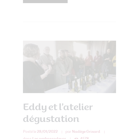
Eddy et l’atelier
dégustation
Posté le
28/01/2022
par
Nadège Grisard
dans
Les ambassadeurs
4578