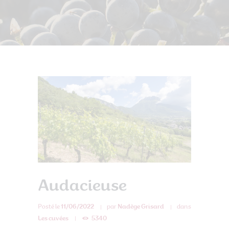
Audacieuse
Posté le
11/06/2022
par
Nadège Grisard
dans
Les cuvées
5340