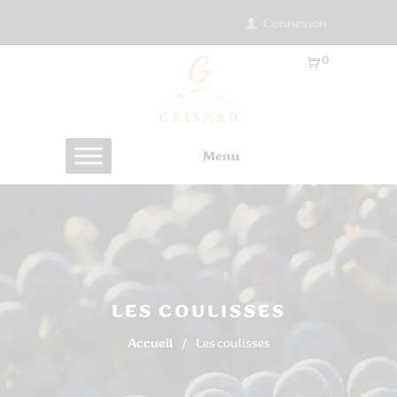
Connexion
0
Ar
ti
cl
es
Menu
-
0.
0
0
€
LES COULISSES
Accueil
Les coulisses