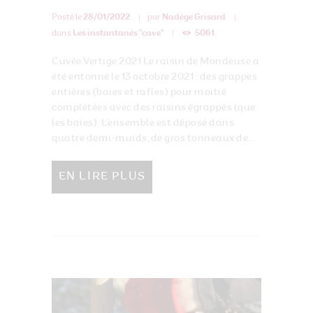
Posté le
28/01/2022
par
Nadège Grisard
dans
Les instantanés "cave"
5061
Cuvée Vertige 2021 Le raisin de Mondeuse a
été entonné le 13 octobre 2021 : des grappes
entières (baies et rafles) pour moitié
complétées avec des raisins égrappés (que
les baies). L’ensemble est déposé dans
quatre demi-muids, de gros tonneaux de...
EN LIRE PLUS