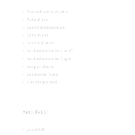
Accords mets & vins
Actualités
Les ambassadeurs
Les cuvées
Les employés
Les instantanés "cave"
Les instantanés "vigne"
Les parutions
Les savoir-faire
Uncategorized
ARCHIVES
juin
2026