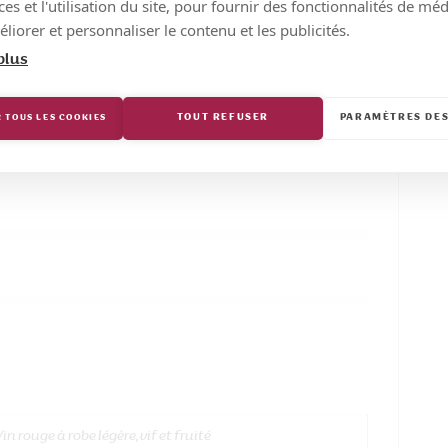
s et l'utilisation du site, pour fournir des fonctionnalités de mé
Cuvaison de 6 à 8 jours
liorer et personnaliser le contenu et les publicités.
plus
TOUT REFUSER
PARAMÈTRES DES
 TOUS LES COOKIES
in rouge à robe légère, vif et fruité