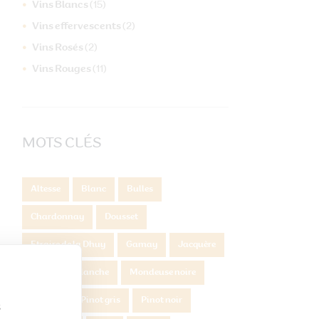
Vins Blancs
(15)
Vins effervescents
(2)
Vins Rosés
(2)
Vins Rouges
(11)
MOTS CLÉS
Altesse
Blanc
Bulles
Chardonnay
Dousset
Etraire de la Dhuy
Gamay
Jacquère
Mondeuse blanche
Mondeuse noire
Persan
Pinot gris
Pinot noir
s