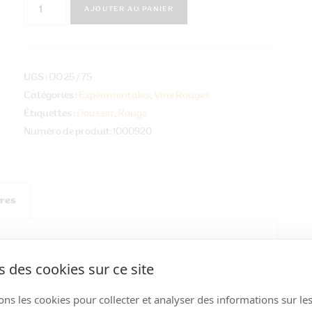
quantité
AJOUTER AU PANIER
de
"Dousset"
UGS :
DO25 / 75
Catégories :
Expérimentales
,
Vins Rouges
Étiquettes :
Dousset
,
Rouge
Numéro de produit:
1000920
res
 des cookies sur ce site
in
ons les cookies pour collecter et analyser des informations sur le