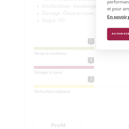
performance
Vinification
: Vendanges égrappées – 
et pour amé
Élevage
: Élevé en cuve
En savoir 
Degré
: 12°
AUTORISER
3
De sec à moelleux
3
De léger à corsé
3
De fruité à capiteux
Profil
V