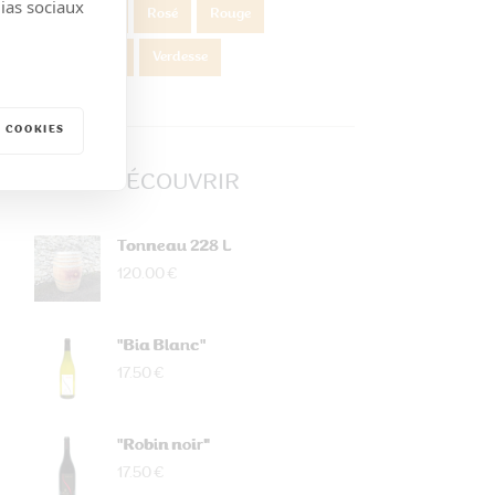
dias sociaux
Robin noir
Rosé
Rouge
Roussanne
Verdesse
 COOKIES
VINS À DÉCOUVRIR
Tonneau 228 L
120.00 €
"Bia Blanc"
17.50 €
"Robin noir"
17.50 €