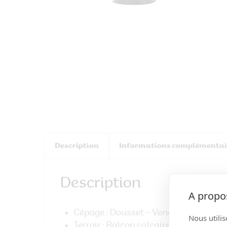
Description
Informations complémentai
Description
A propos
Cépage
: Dousset – Vendangé à la ma
Nous utilis
Terroir
: Balcon calcaire