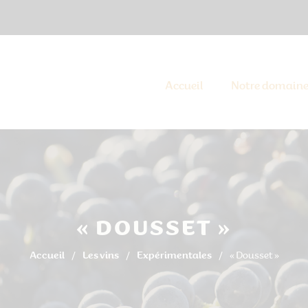
Accueil
Notre domain
« DOUSSET »
Accueil
Les vins
Expérimentales
« Dousset »