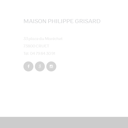
MAISON PHILIPPE GRISARD
33 place du Maréchet
73800 CRUET
Tél. 04 79 84 30 91