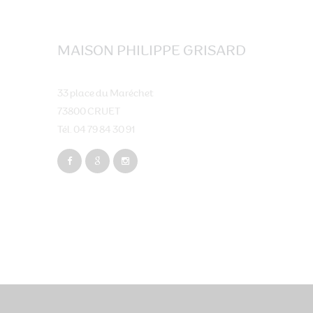
MAISON PHILIPPE GRISARD
33 place du Maréchet
73800 CRUET
Tél. 04 79 84 30 91