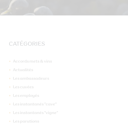
CATÉGORIES
Accords mets & vins
Actualités
Les ambassadeurs
Les cuvées
Les employés
Les instantanés "cave"
Les instantanés "vigne"
Les parutions