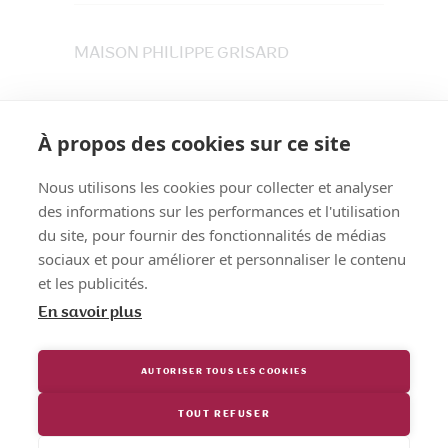
MAISON PHILIPPE GRISARD
33 place du Maréchet
73800 CRUET
À propos des cookies sur ce site
Tél. 04 79 84 30 91
Nous utilisons les cookies pour collecter et analyser
des informations sur les performances et l'utilisation
du site, pour fournir des fonctionnalités de médias
sociaux et pour améliorer et personnaliser le contenu
et les publicités.
En savoir plus
AUTORISER TOUS LES COOKIES
TOUT REFUSER
Maison Philippe Grisard
© Tous droits