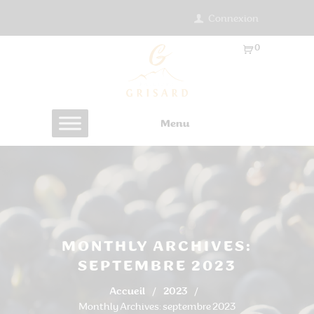
Connexion
0
Ar
ti
cl
es
Menu
-
0.
0
0
€
MONTHLY ARCHIVES:
SEPTEMBRE 2023
Accueil
2023
Monthly Archives: septembre 2023