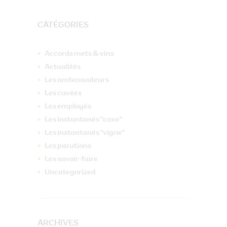
CATÉGORIES
Accords mets & vins
Actualités
Les ambassadeurs
Les cuvées
Les employés
Les instantanés "cave"
Les instantanés "vigne"
Les parutions
Les savoir-faire
Uncategorized
ARCHIVES