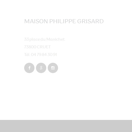
MAISON PHILIPPE GRISARD
33 place du Maréchet
73800 CRUET
Tél. 04 79 84 30 91