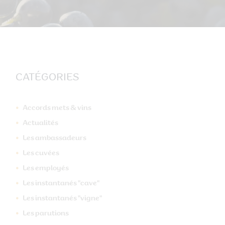
CATÉGORIES
Accords mets & vins
Actualités
Les ambassadeurs
Les cuvées
Les employés
Les instantanés "cave"
Les instantanés "vigne"
Les parutions