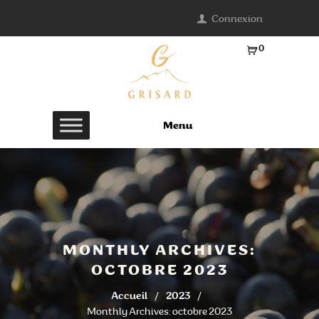
Connexion
0
Ar
ti
cl
es
Menu
-
0.
0
0
€
MONTHLY ARCHIVES:
OCTOBRE 2023
Accueil
2023
Monthly Archives: octobre 2023