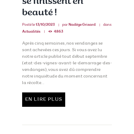
se finissent en
beauté !
Posté le
13/10/2023
par
Nadège Grisard
dans
Actualités
4863
Après cinq semaines, nos vendanges se
sont achevées ces jours. Si vous avez lu
notre article publié tout début septembre
(etat-des-vignes-avant-le-demarrage-des-
vendanges), vous avez dû comprendre
notre inquiétude du moment concernant
la récolte...
EN LIRE PLUS