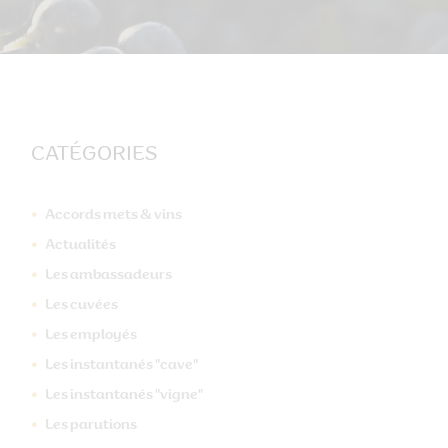
CATÉGORIES
Accords mets & vins
Actualités
Les ambassadeurs
Les cuvées
Les employés
Les instantanés "cave"
Les instantanés "vigne"
Les parutions