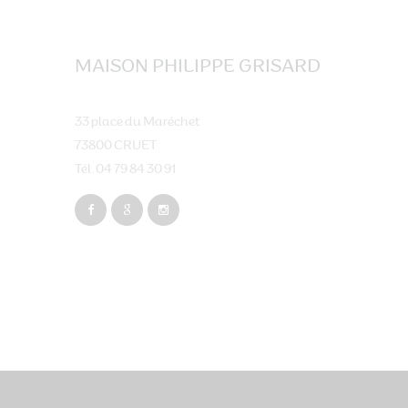
MAISON PHILIPPE GRISARD
33 place du Maréchet
73800 CRUET
Tél. 04 79 84 30 91