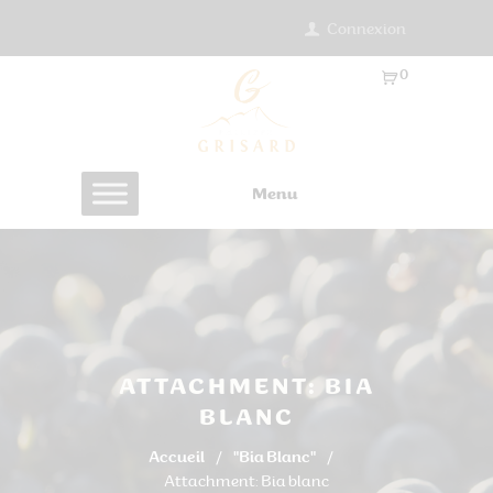
Connexion
0
Ar
ti
cl
es
Menu
-
0.
0
0
€
ATTACHMENT: BIA
BLANC
Accueil
"Bia Blanc"
Attachment: Bia blanc