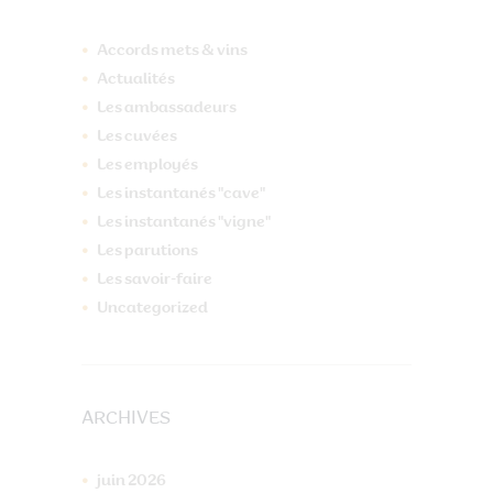
Accords mets & vins
Actualités
Les ambassadeurs
Les cuvées
Les employés
Les instantanés "cave"
Les instantanés "vigne"
Les parutions
Les savoir-faire
Uncategorized
ARCHIVES
juin
2026