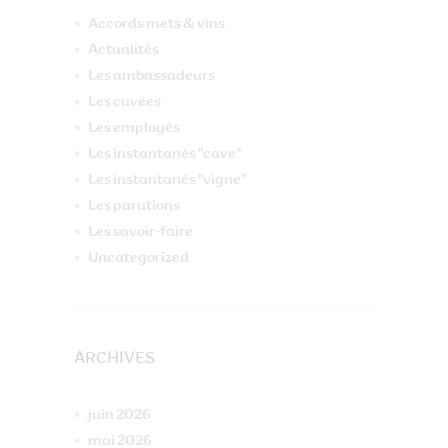
Accords mets & vins
Actualités
Les ambassadeurs
Les cuvées
Les employés
Les instantanés "cave"
Les instantanés "vigne"
Les parutions
Les savoir-faire
Uncategorized
ARCHIVES
juin
2026
mai
2026