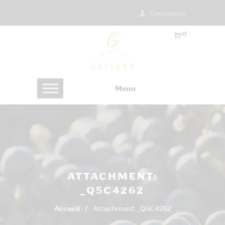
Connexion
0
Ar
ti
cl
es
Menu
-
0.
0
0
€
ATTACHMENT:
_Q5C4262
Accueil
Attachment: _Q5C4262