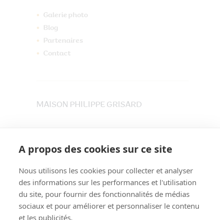
Galerie photo
Blog
Partenaires
Contact
MAISON PHILIPPE GRISARD
33 place du Maréchet
73800 CRUET
A propos des cookies sur ce site
Tél. 04 79 84 30 91
Nous utilisons les cookies pour collecter et analyser
des informations sur les performances et l'utilisation
du site, pour fournir des fonctionnalités de médias
sociaux et pour améliorer et personnaliser le contenu
et les publicités.