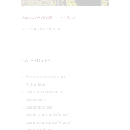
Started
08/01/2021
11881
No image description ...
CATÉGORIES
Accords mets & vins
Actualités
Les ambassadeurs
Les cuvées
Les employés
Les instantanés "cave"
Les instantanés "vigne"