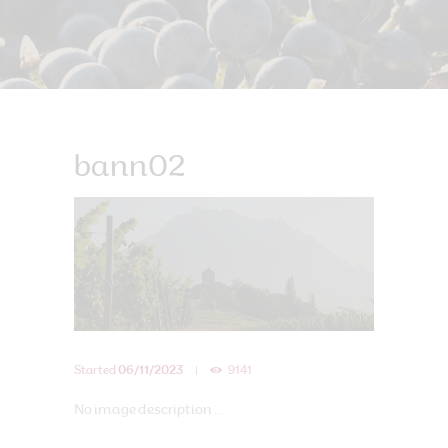
bann02
Started
06/11/2023
9141
No image description ...