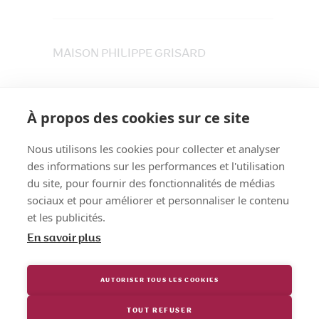
MAISON PHILIPPE GRISARD
33 place du Maréchet
73800 CRUET
À propos des cookies sur ce site
Tél. 04 79 84 30 91
Nous utilisons les cookies pour collecter et analyser
des informations sur les performances et l'utilisation
du site, pour fournir des fonctionnalités de médias
sociaux et pour améliorer et personnaliser le contenu
et les publicités.
En savoir plus
AUTORISER TOUS LES COOKIES
TOUT REFUSER