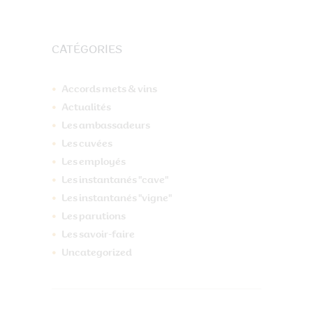
CATÉGORIES
Accords mets & vins
Actualités
Les ambassadeurs
Les cuvées
Les employés
Les instantanés "cave"
Les instantanés "vigne"
Les parutions
Les savoir-faire
Uncategorized