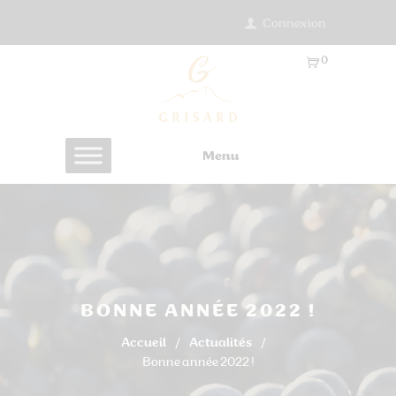
Connexion
0
Ar
ti
cl
es
Menu
-
0.
0
0
€
BONNE ANNÉE 2022 !
Accueil
Actualités
Bonne année 2022 !