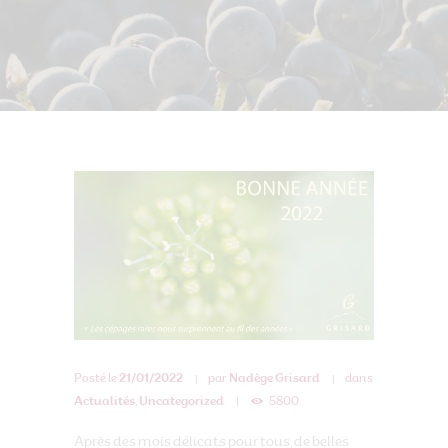
Posté le
21/01/2022
par
Nadège Grisard
dans
Actualités
,
Uncategorized
5800
Après des mois délicats pour tous, de belles