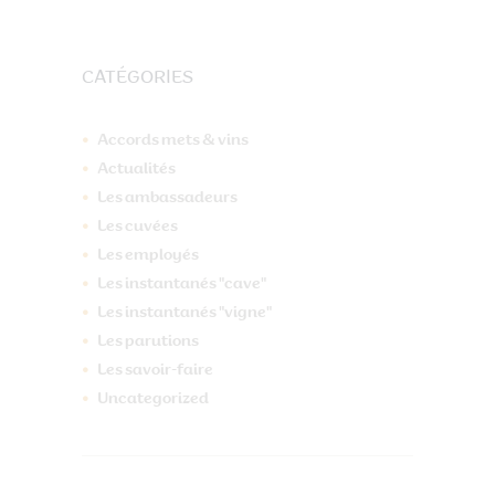
CATÉGORIES
Accords mets & vins
Actualités
Les ambassadeurs
Les cuvées
Les employés
Les instantanés "cave"
Les instantanés "vigne"
Les parutions
Les savoir-faire
Uncategorized