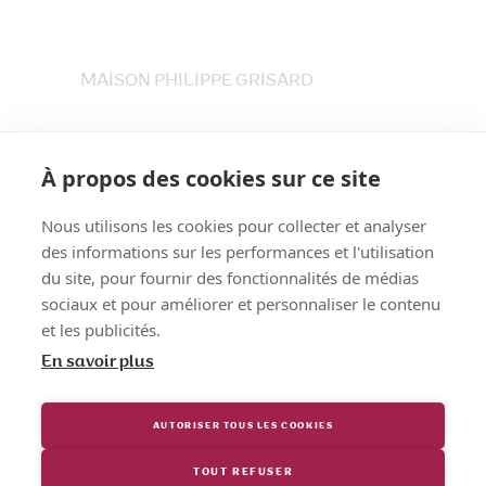
MAISON PHILIPPE GRISARD
33 place du Maréchet
73800 CRUET
À propos des cookies sur ce site
Tél. 04 79 84 30 91
Nous utilisons les cookies pour collecter et analyser
des informations sur les performances et l'utilisation
du site, pour fournir des fonctionnalités de médias
sociaux et pour améliorer et personnaliser le contenu
et les publicités.
En savoir plus
AUTORISER TOUS LES COOKIES
TOUT REFUSER