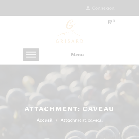
Connexion
0
Ar
ti
cl
es
Menu
-
0.
0
0
€
ATTACHMENT: CAVEAU
Accueil
Attachment: caveau