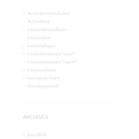
Accords mets & vins
Actualités
Les ambassadeurs
Les cuvées
Les employés
Les instantanés "cave"
Les instantanés "vigne"
Les parutions
Les savoir-faire
Uncategorized
ARCHIVES
juin
2026