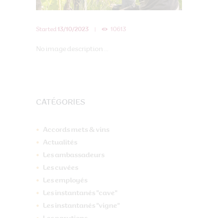
Started
13/10/2023
10613
No image description ...
CATÉGORIES
Accords mets & vins
Actualités
Les ambassadeurs
Les cuvées
Les employés
Les instantanés "cave"
Les instantanés "vigne"