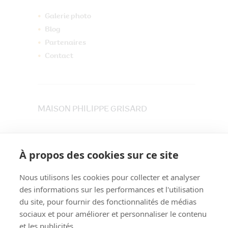
Galerie photo
Blog
Partenaires
Contact
MAISON PHILIPPE GRISARD
33 place du Maréchet
73800 CRUET
À propos des cookies sur ce site
Tél. 04 79 84 30 91
Nous utilisons les cookies pour collecter et analyser
des informations sur les performances et l'utilisation
du site, pour fournir des fonctionnalités de médias
sociaux et pour améliorer et personnaliser le contenu
et les publicités.