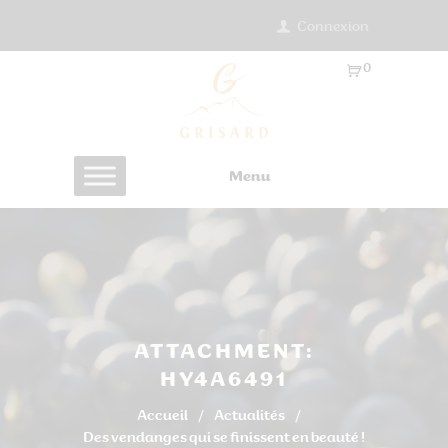
Connexion
0
Ar
ti
cl
es
Menu
-
0.
0
0
€
ATTACHMENT:
HY4A6491
Accueil
Actualités
Des vendanges qui se finissent en beauté !