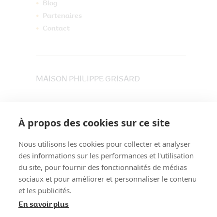
Blog
Partenaires
Contact
MAISON PHILIPPE GRISARD
33 place du Maréchet
73800 CRUET
À propos des cookies sur ce site
Tél. 04 79 84 30 91
Nous utilisons les cookies pour collecter et analyser
des informations sur les performances et l'utilisation
du site, pour fournir des fonctionnalités de médias
sociaux et pour améliorer et personnaliser le contenu
et les publicités.
En savoir plus