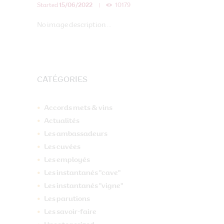
Started
15/06/2022
10179
No image description ...
CATÉGORIES
Accords mets & vins
Actualités
Les ambassadeurs
Les cuvées
Les employés
Les instantanés "cave"
Les instantanés "vigne"
Les parutions
Les savoir-faire