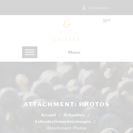
Connexion
0
Ar
ti
cl
es
Menu
-
0.
0
0
€
ATTACHMENT: PHOTOS
Accueil
Actualités
Estivales Grisard en images
Attachment: Photos