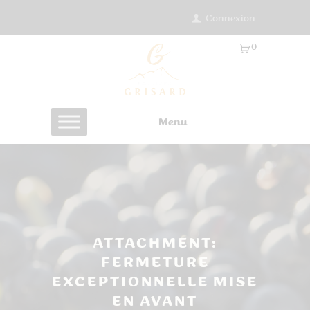
Connexion
0
Ar
ti
cl
es
Menu
-
0.
0
0
€
ATTACHMENT:
FERMETURE
EXCEPTIONNELLE MISE
EN AVANT