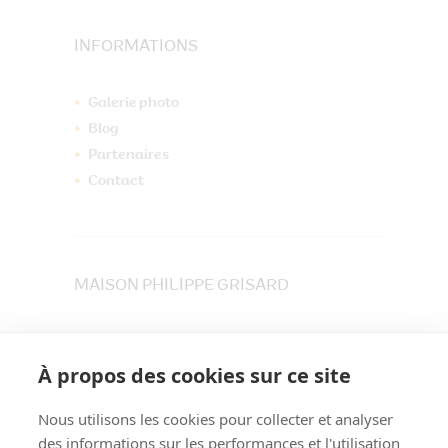
INFORMATIONS
Galerie photo
Blog
Partenaires
Contact
MAISON PHILIPPE GRISARD
33 place du Maréchet
73800 CRUET
À propos des cookies sur ce site
Tél. 04 79 84 30 91
Nous utilisons les cookies pour collecter et analyser
des informations sur les performances et l'utilisation