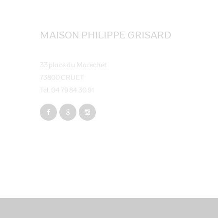
MAISON PHILIPPE GRISARD
33 place du Maréchet
73800 CRUET
Tél. 04 79 84 30 91