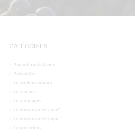
CATÉGORIES
Accords mets & vins
Actualités
Les ambassadeurs
Les cuvées
Les employés
Les instantanés "cave"
Les instantanés "vigne"
Suivant
Les parutions