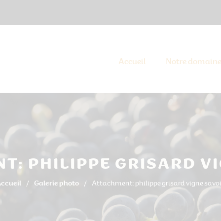
Accueil
Notre domain
T: PHILIPPE GRISARD VI
ccueil
Galerie photo
Attachment: philippe grisard vigne savo