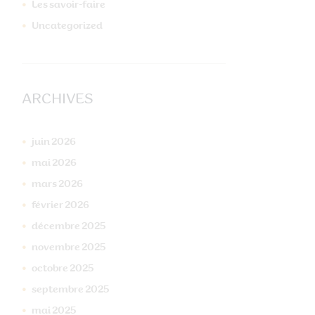
philippe grisard fleurs
Les savoir-faire
et...
Uncategorized
ARCHIVES
juin
2026
mai
2026
mars
2026
février
2026
décembre
2025
novembre
2025
octobre
2025
septembre
2025
mai
2025