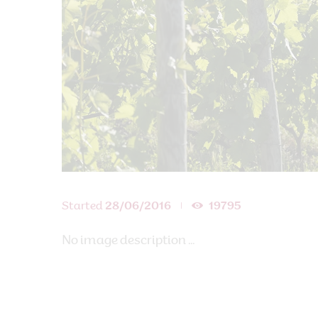
Started
28/06/2016
19795
No image description ...