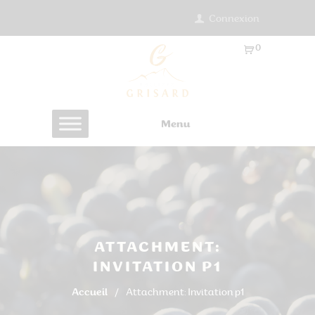
Connexion
0
Ar
ti
cl
es
Menu
-
0.
0
0
€
ATTACHMENT:
INVITATION P1
Accueil
Attachment: Invitation p1