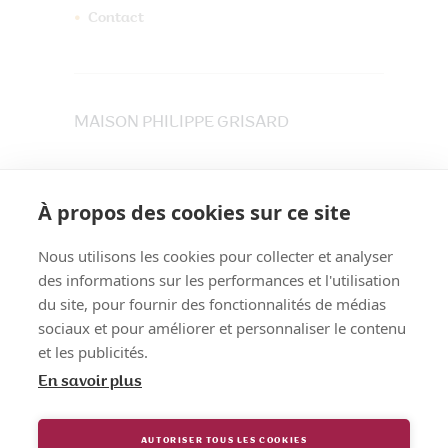
Contact
MAISON PHILIPPE GRISARD
33 place du Maréchet
73800 CRUET
À propos des cookies sur ce site
Tél. 04 79 84 30 91
Nous utilisons les cookies pour collecter et analyser
des informations sur les performances et l'utilisation
du site, pour fournir des fonctionnalités de médias
sociaux et pour améliorer et personnaliser le contenu
et les publicités.
En savoir plus
AUTORISER TOUS LES COOKIES