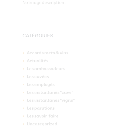
No image description ...
CATÉGORIES
Accords mets & vins
Actualités
Les ambassadeurs
Les cuvées
Les employés
Les instantanés "cave"
Les instantanés "vigne"
Les parutions
Les savoir-faire
Uncategorized