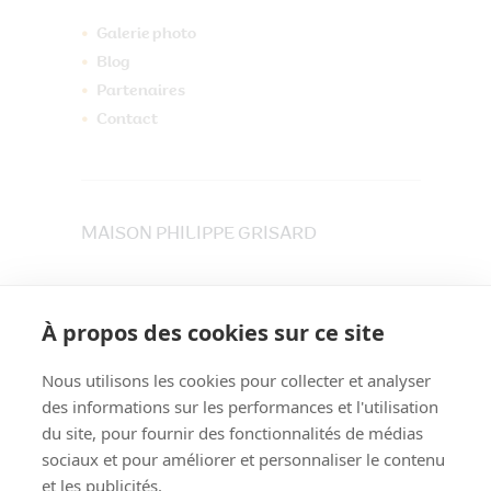
Galerie photo
Blog
Partenaires
Contact
MAISON PHILIPPE GRISARD
33 place du Maréchet
73800 CRUET
À propos des cookies sur ce site
Tél. 04 79 84 30 91
Nous utilisons les cookies pour collecter et analyser
des informations sur les performances et l'utilisation
du site, pour fournir des fonctionnalités de médias
sociaux et pour améliorer et personnaliser le contenu
et les publicités.