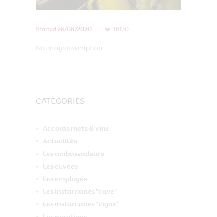
Started
28/08/2020
16130
No image description ...
CATÉGORIES
Accords mets & vins
Actualités
Les ambassadeurs
Les cuvées
Les employés
Les instantanés "cave"
Les instantanés "vigne"