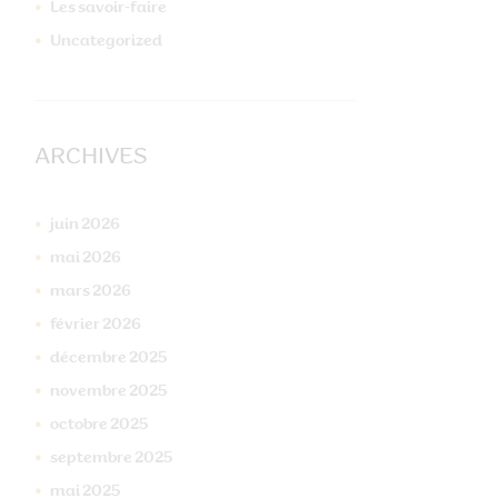
Les savoir-faire
Uncategorized
ARCHIVES
juin
2026
mai
2026
mars
2026
Suivant
février
2026
HY4A2853
décembre
2025
novembre
2025
octobre
2025
septembre
2025
mai
2025