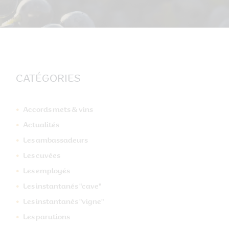
CATÉGORIES
Accords mets & vins
Actualités
Les ambassadeurs
Les cuvées
Les employés
Les instantanés "cave"
Les instantanés "vigne"
Les parutions