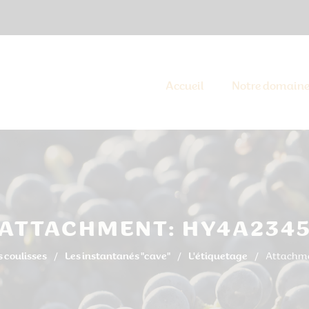
Accueil
Notre domain
ATTACHMENT: HY4A234
s coulisses
Les instantanés "cave"
L'étiquetage
Attachm