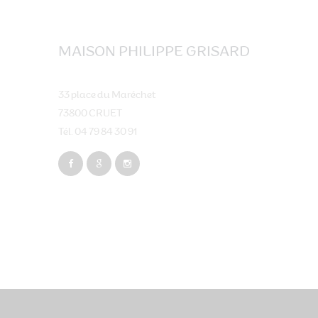
MAISON PHILIPPE GRISARD
33 place du Maréchet
73800 CRUET
Tél. 04 79 84 30 91