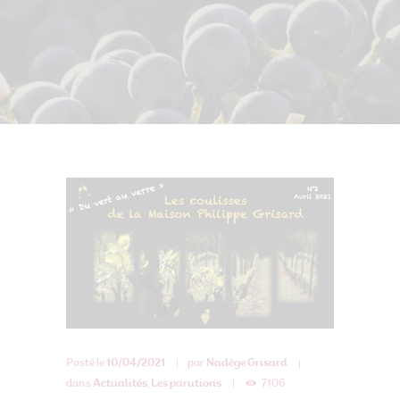
Posté le
10/04/2021
par
Nadège Grisard
dans
Actualités
,
Les parutions
7106