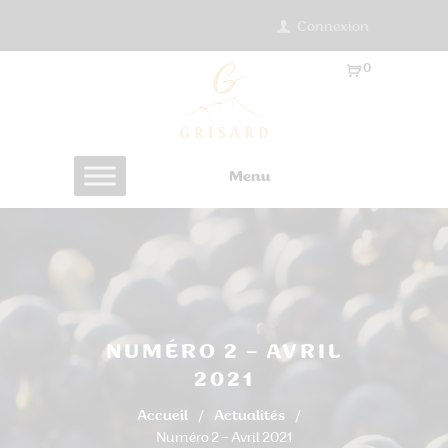
Connexion
0
Ar
ti
cl
es
Menu
-
0.
0
0
€
NUMÉRO 2 – AVRIL
2021
Accueil
Actualités
Numéro 2 – Avril 2021