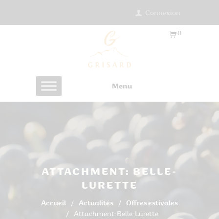
Connexion
0
Ar
ti
cl
es
Menu
-
0.
0
0
€
ATTACHMENT: BELLE-
LURETTE
Accueil
Actualités
Offres estivales
Attachment: Belle-Lurette