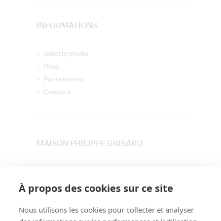
INFORMATIONS
Galerie photo
Blog
Partenaires
Contact
MAISON PHILIPPE GRISARD
33 place du Maréchet
73800 CRUET
À propos des cookies sur ce site
Tél. 04 79 84 30 91
Nous utilisons les cookies pour collecter et analyser