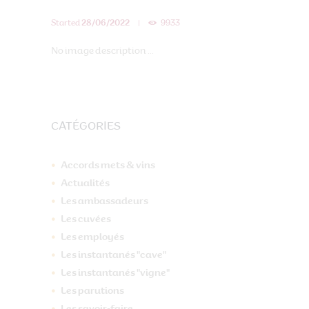
Started
28/06/2022
9933
No image description ...
CATÉGORIES
Accords mets & vins
Actualités
Les ambassadeurs
Les cuvées
Les employés
Les instantanés "cave"
Les instantanés "vigne"
Les parutions
Les savoir-faire