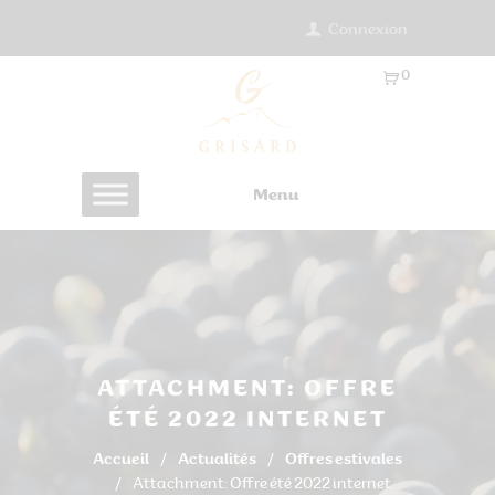
Connexion
0
Ar
ti
cl
es
Menu
-
0.
0
0
€
ATTACHMENT: OFFRE
ÉTÉ 2022 INTERNET
Accueil
Actualités
Offres estivales
Attachment: Offre été 2022 internet