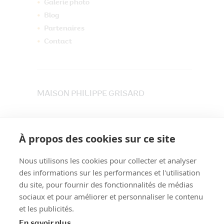
Galerie photo
Blog
Partenaires
Contact
MAISON PHILIPPE GRISARD
33 place du Maréchet
73800 CRUET
À propos des cookies sur ce site
Tél. 04 79 84 30 91
Nous utilisons les cookies pour collecter et analyser
des informations sur les performances et l'utilisation
du site, pour fournir des fonctionnalités de médias
sociaux et pour améliorer et personnaliser le contenu
et les publicités.
En savoir plus