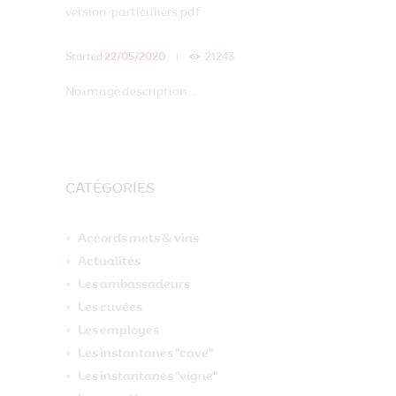
Started
22/05/2020
21243
No image description ...
CATÉGORIES
Accords mets & vins
Actualités
Les ambassadeurs
Les cuvées
Les employés
Les instantanés "cave"
Les instantanés "vigne"