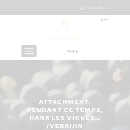
Connexion
0
Ar
ti
cl
es
Menu
-
0.
0
0
€
ATTACHMENT:
PENDANT CE TEMPS,
DANS LES VIGNES…
(VERSION