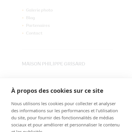
Galerie photo
Blog
Partenaires
Contact
MAISON PHILIPPE GRISARD
33 place du Maréchet
73800 CRUET
À propos des cookies sur ce site
Tél. 04 79 84 30 91
Nous utilisons les cookies pour collecter et analyser
des informations sur les performances et l'utilisation
du site, pour fournir des fonctionnalités de médias
sociaux et pour améliorer et personnaliser le contenu
et les publicités.