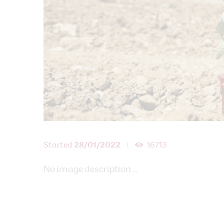
Started
28/01/2022
16713
No image description ...