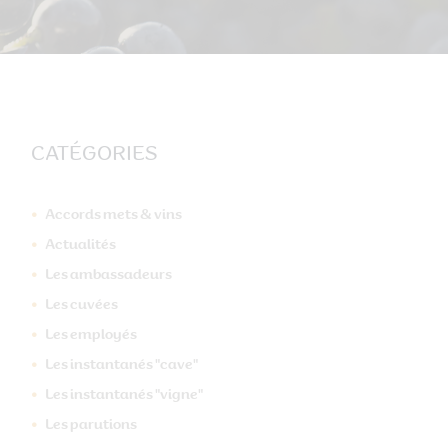
CATÉGORIES
Accords mets & vins
Actualités
Les ambassadeurs
Les cuvées
Les employés
Les instantanés "cave"
Les instantanés "vigne"
Suivant
Les parutions