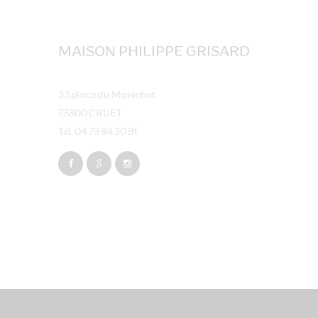
MAISON PHILIPPE GRISARD
33 place du Maréchet
73800 CRUET
Tél. 04 79 84 30 91