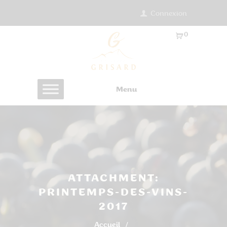
Connexion
0
Ar
ti
cl
es
Menu
-
0.
0
0
€
ATTACHMENT:
PRINTEMPS-DES-VINS-
2017
Accueil