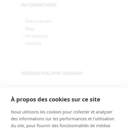
INFORMATIONS
Galerie photo
Blog
Partenaires
Contact
MAISON PHILIPPE GRISARD
33 place du Maréchet
73800 CRUET
À propos des cookies sur ce site
Tél. 04 79 84 30 91
Nous utilisons les cookies pour collecter et analyser
des informations sur les performances et l'utilisation
du site, pour fournir des fonctionnalités de médias