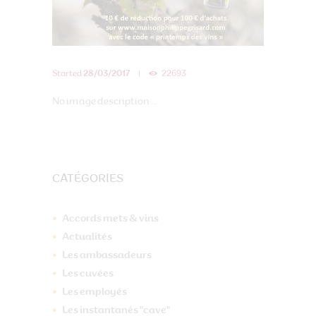
Started
28/03/2017
22693
No image description ...
CATÉGORIES
Accords mets & vins
Actualités
Les ambassadeurs
Les cuvées
Les employés
Les instantanés "cave"