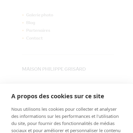
Galerie photo
Blog
Partenaires
Contact
MAISON PHILIPPE GRISARD
33 place du Maréchet
73800 CRUET
A propos des cookies sur ce site
Tél. 04 79 84 30 91
Nous utilisons les cookies pour collecter et analyser
des informations sur les performances et l'utilisation
du site, pour fournir des fonctionnalités de médias
sociaux et pour améliorer et personnaliser le contenu