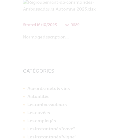
Started
16/10/2023
9889
No image description ...
CATÉGORIES
Accords mets & vins
Actualités
Les ambassadeurs
Les cuvées
Les employés
Les instantanés "cave"
Les instantanés "vigne"