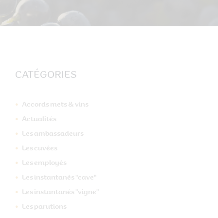
CATÉGORIES
Accords mets & vins
Actualités
Les ambassadeurs
Les cuvées
Les employés
Les instantanés "cave"
Les instantanés "vigne"
Les parutions