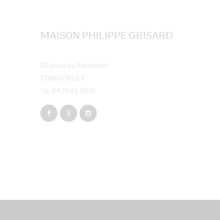
MAISON PHILIPPE GRISARD
33 place du Maréchet
73800 CRUET
Tél. 04 79 84 30 91