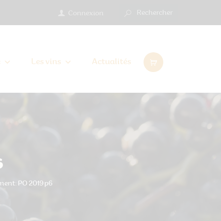
Connexion
e
Les vins
Actualités
6
ent: PO 2019 p6