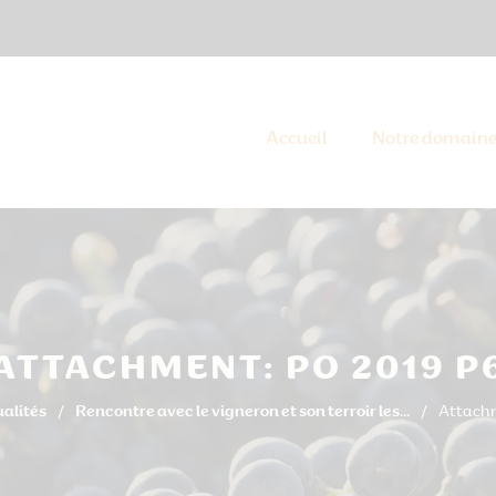
Accueil
Notre domain
ATTACHMENT: PO 2019 P
alités
Rencontre avec le vigneron et son terroir les...
Attachm