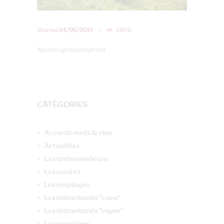
Started
24/06/2021
13819
No image description ...
CATÉGORIES
Accords mets & vins
Actualités
Les ambassadeurs
Les cuvées
Les employés
Les instantanés "cave"
Les instantanés "vigne"