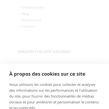
Galerie photo
Blog
Partenaires
Contact
MAISON PHILIPPE GRISARD
33 place du Maréchet
73800 CRUET
À propos des cookies sur ce site
Tél. 04 79 84 30 91
Nous utilisons les cookies pour collecter et analyser
des informations sur les performances et l'utilisation
du site, pour fournir des fonctionnalités de médias
sociaux et pour améliorer et personnaliser le contenu
et les publicités.