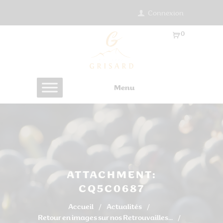
Connexion
0
Ar
ti
cl
es
Menu
-
0.
0
0
€
ATTACHMENT:
CQ5C0687
Accueil
Actualités
Retour en images sur nos Retrouvailles...