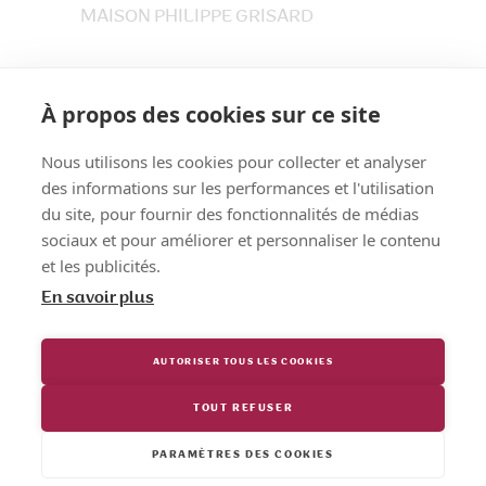
MAISON PHILIPPE GRISARD
33 place du Maréchet
73800 CRUET
À propos des cookies sur ce site
Tél. 04 79 84 30 91
Nous utilisons les cookies pour collecter et analyser
des informations sur les performances et l'utilisation
du site, pour fournir des fonctionnalités de médias
sociaux et pour améliorer et personnaliser le contenu
et les publicités.
En savoir plus
AUTORISER TOUS LES COOKIES
TOUT REFUSER
Maison Philippe Grisard
© Tous droits
réservés.
CGV
et
Mentions légales
.
PARAMÈTRES DES COOKIES