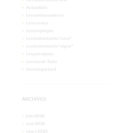
Actualités
Les ambassadeurs
Les cuvées
Les employés
Les instantanés "cave"
Les instantanés "vigne"
Les parutions
Les savoir-faire
Uncategorized
ARCHIVES
juin
2026
mai
2026
mars
2026