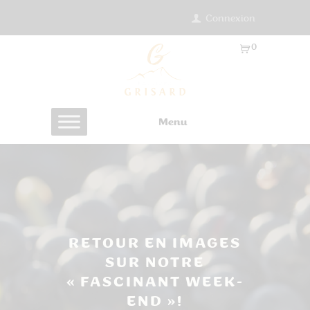
Connexion
0
Ar
ti
cl
es
Menu
-
0.
0
0
€
RETOUR EN IMAGES
SUR NOTRE
« FASCINANT WEEK-
END »!