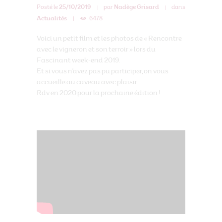
Posté le
25/10/2019
par
Nadège Grisard
dans
Actualités
6478
Voici un petit film et les photos de « Rencontre
avec le vigneron et son terroir » lors du
Fascinant week-end 2019.
Et si vous n’avez pas pu participer, on vous
accueille au caveau avec plaisir.
Rdv en 2020 pour la prochaine édition !