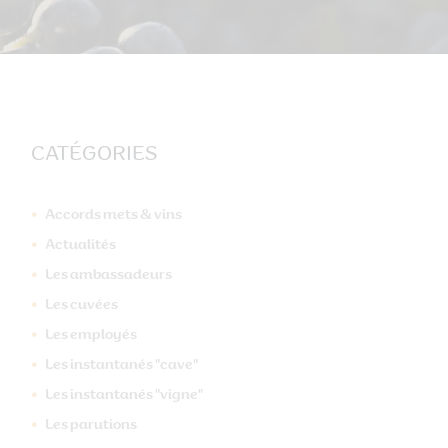
CATÉGORIES
Accords mets & vins
Actualités
Les ambassadeurs
Les cuvées
Les employés
Les instantanés "cave"
Les instantanés "vigne"
Les parutions