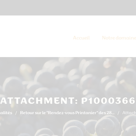
Accueil
Notre domain
ATTACHMENT: P1000366
alités
Retour sur le "Rendez-vous Printanier" des 28...
Attac