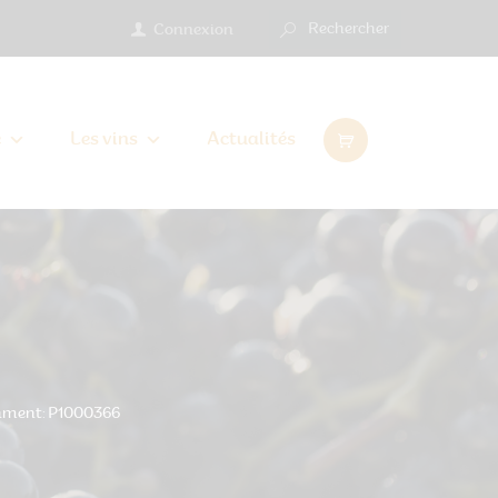
Connexion
e
Les vins
Actualités
hment: P1000366