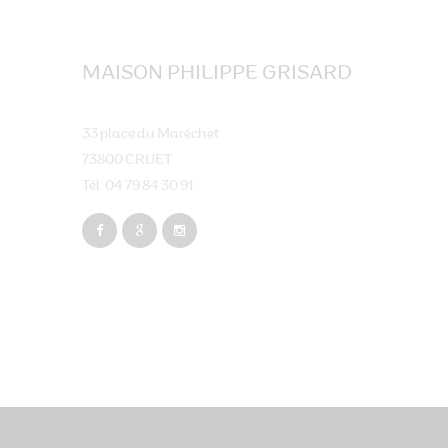
MAISON PHILIPPE GRISARD
33 place du Maréchet
73800 CRUET
Tél. 04 79 84 30 91