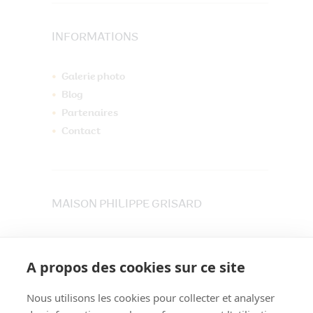
INFORMATIONS
Galerie photo
Blog
Partenaires
Contact
MAISON PHILIPPE GRISARD
33 place du Maréchet
73800 CRUET
A propos des cookies sur ce site
Tél. 04 79 84 30 91
Nous utilisons les cookies pour collecter et analyser