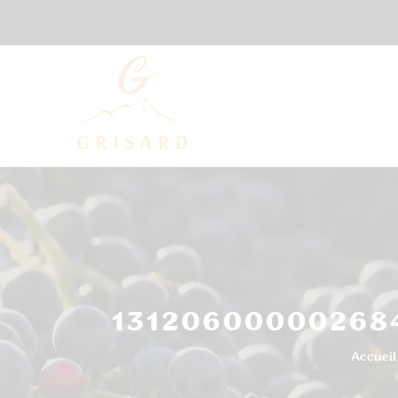
131206000002684
Accueil