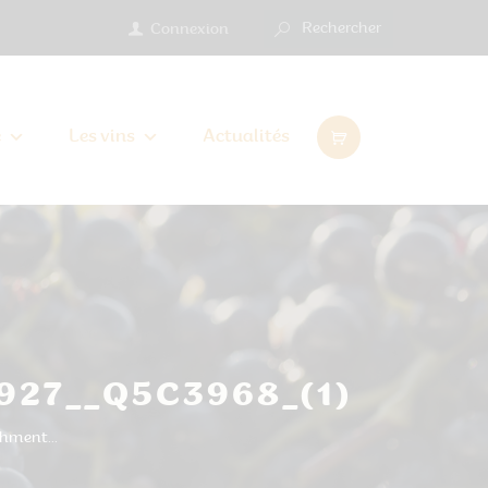
Connexion
e
Les vins
Actualités
927__Q5C3968_(1)
hment...