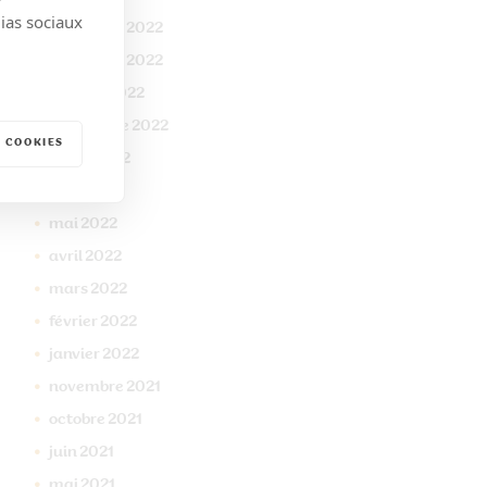
dias sociaux
décembre
2022
novembre
2022
octobre
2022
septembre
2022
 COOKIES
juillet
2022
juin
2022
mai
2022
avril
2022
mars
2022
février
2022
janvier
2022
novembre
2021
octobre
2021
juin
2021
mai
2021