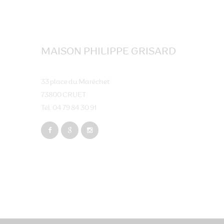
MAISON PHILIPPE GRISARD
33 place du Maréchet
73800 CRUET
Tél. 04 79 84 30 91