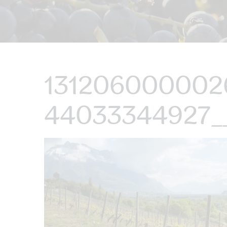
1312060000026
44033344927__