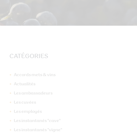
CATÉGORIES
Accords mets & vins
Actualités
Les ambassadeurs
Les cuvées
Les employés
Suivant
Les instantanés "cave"
...
Les instantanés "vigne"