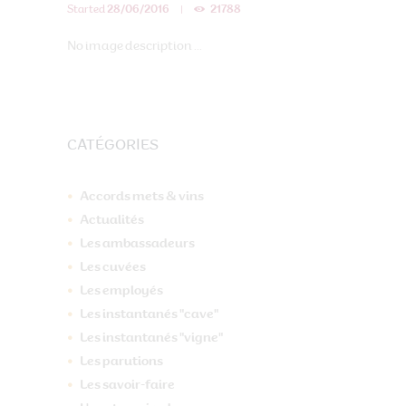
Started
28/06/2016
21788
No image description ...
CATÉGORIES
Accords mets & vins
Actualités
Les ambassadeurs
Les cuvées
Les employés
Les instantanés "cave"
Les instantanés "vigne"
Les parutions
Les savoir-faire