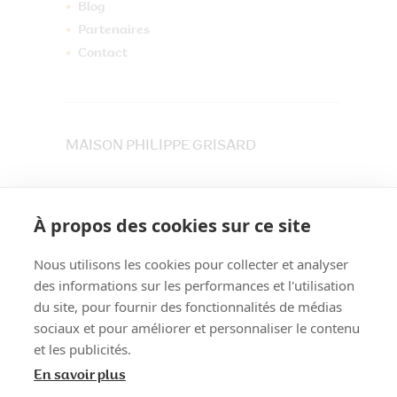
Blog
Partenaires
Contact
MAISON PHILIPPE GRISARD
33 place du Maréchet
73800 CRUET
À propos des cookies sur ce site
Tél. 04 79 84 30 91
Nous utilisons les cookies pour collecter et analyser
des informations sur les performances et l'utilisation
du site, pour fournir des fonctionnalités de médias
sociaux et pour améliorer et personnaliser le contenu
et les publicités.
En savoir plus