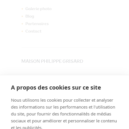
Galerie photo
Blog
Partenaires
Contact
MAISON PHILIPPE GRISARD
33 place du Maréchet
73800 CRUET
A propos des cookies sur ce site
Tél. 04 79 84 30 91
Nous utilisons les cookies pour collecter et analyser
des informations sur les performances et l'utilisation
du site, pour fournir des fonctionnalités de médias
sociaux et pour améliorer et personnaliser le contenu
et les publicités.