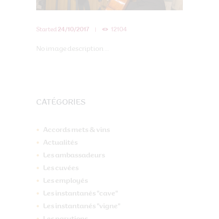
Started
24/10/2017
12104
No image description ...
CATÉGORIES
Accords mets & vins
Actualités
Les ambassadeurs
Les cuvées
Les employés
Les instantanés "cave"
Les instantanés "vigne"