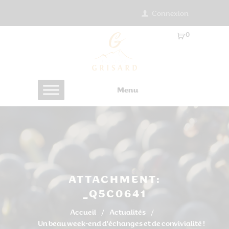
Connexion
0
Ar
ti
cl
es
Menu
-
0.
0
0
€
ATTACHMENT:
_Q5C0641
Accueil
Actualités
Un beau week-end d'échanges et de convivialité !