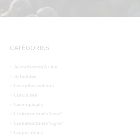
CATÉGORIES
Accords mets & vins
Actualités
Les ambassadeurs
Les cuvées
Les employés
Les instantanés "cave"
Les instantanés "vigne"
Les parutions