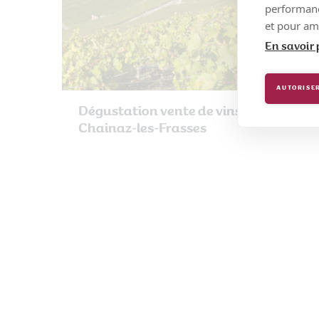
performance
et pour amé
En savoir 
AUTORISER
Dégustation vente de vins à
Chainaz-les-Frasses