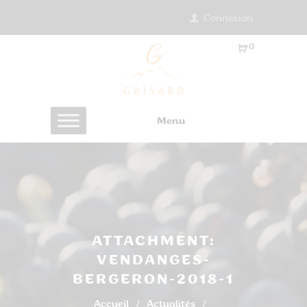
Connexion
0
Ar
ti
cl
es
Menu
-
0.
0
0
€
ATTACHMENT:
VENDANGES-
BERGERON-2018-1
Accueil
Actualités