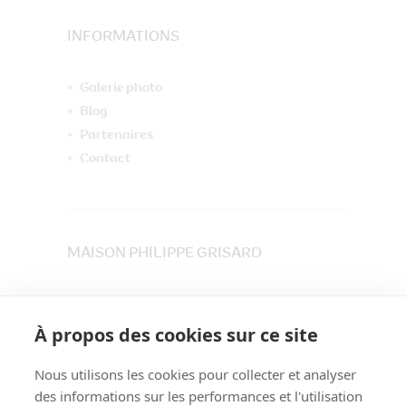
INFORMATIONS
Galerie photo
Blog
Partenaires
Contact
MAISON PHILIPPE GRISARD
33 place du Maréchet
73800 CRUET
À propos des cookies sur ce site
Tél. 04 79 84 30 91
Nous utilisons les cookies pour collecter et analyser
des informations sur les performances et l'utilisation