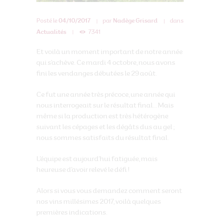
Posté le
04/10/2017
par
Nadège Grisard
dans
Actualités
7341
Et voilà un moment important de notre année
qui s’achève. Ce mardi 4 octobre, nous avons
fini les vendanges débutées le 29 août.
Ce fut une année très précoce, une année qui
nous interrogeait sur le résultat final… Mais
même si la production est très hétérogène
suivant les cépages et les dégâts dus au gel ;
nous sommes satisfaits du résultat final.
L’équipe est aujourd’hui fatiguée, mais
heureuse d’avoir relevé le défi !
Alors si vous vous demandez comment seront
nos vins millésimes 2017, voilà quelques
premières indications.