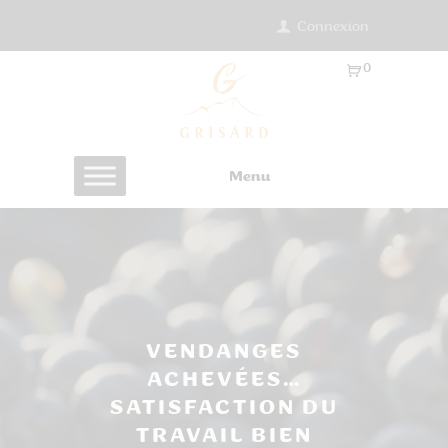
Connexion
0
Ar
ti
cl
es
Menu
-
0.
0
0
€
VENDANGES
ACHEVÉES…
SATISFACTION DU
TRAVAIL BIEN