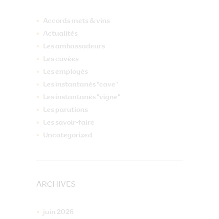
Accords mets & vins
Actualités
Les ambassadeurs
Les cuvées
Les employés
Les instantanés "cave"
Les instantanés "vigne"
Les parutions
Les savoir-faire
Uncategorized
ARCHIVES
juin
2026