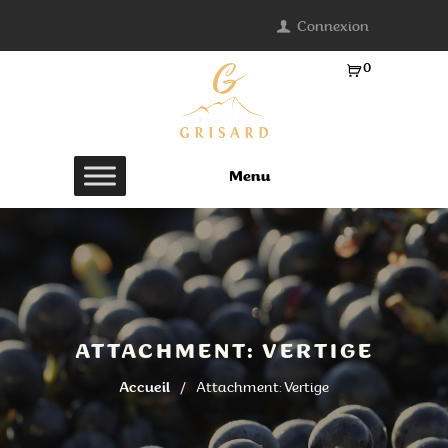
Connexion
0
Ar
ti
cl
es
Menu
-
0.
0
0
€
ATTACHMENT: VERTIGE
Accueil
Attachment: Vertige