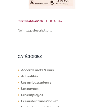
Started
31/03/2017
17043
No image description ...
CATÉGORIES
Accords mets & vins
Actualités
Les ambassadeurs
Les cuvées
Les employés
Les instantanés "cave"