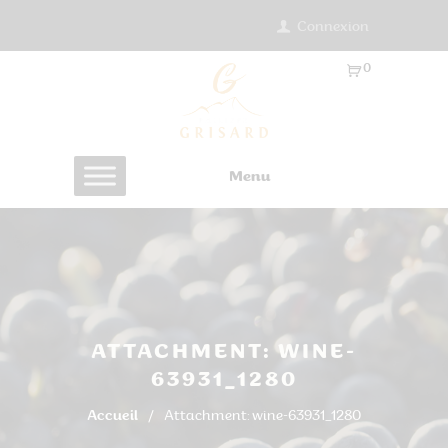
Connexion
0
Ar
ti
cl
es
Menu
-
0.
0
0
€
ATTACHMENT: WINE-
63931_1280
Accueil
Attachment: wine-63931_1280