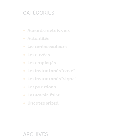
CATÉGORIES
Accords mets & vins
Actualités
Les ambassadeurs
Les cuvées
Les employés
Les instantanés "cave"
Les instantanés "vigne"
Les parutions
Les savoir-faire
Uncategorized
ARCHIVES