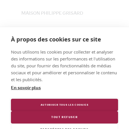
MAISON PHILIPPE GRISARD
33 place du Maréchet
73800 CRUET
À propos des cookies sur ce site
Tél. 04 79 84 30 91
Nous utilisons les cookies pour collecter et analyser
des informations sur les performances et l'utilisation
du site, pour fournir des fonctionnalités de médias
sociaux et pour améliorer et personnaliser le contenu
et les publicités.
En savoir plus
AUTORISER TOUS LES COOKIES
TOUT REFUSER
Maison Philippe Grisard
© Tous droits
réservés.
CGV
et
Mentions légales
.