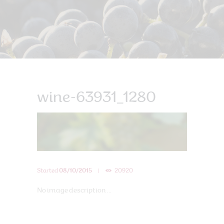
wine-63931_1280
Started
08/10/2015
20920
No image description ...