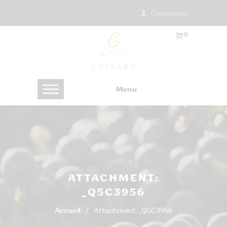
Connexion
0
Ar
ti
cl
es
Menu
-
0.
0
0
€
ATTACHMENT:
_Q5C3956
Accueil
Attachment: _Q5C3956