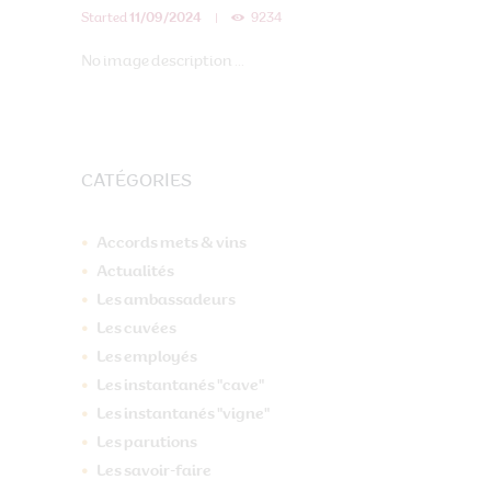
Started
11/09/2024
9234
No image description ...
CATÉGORIES
Accords mets & vins
Actualités
Les ambassadeurs
Les cuvées
Les employés
Les instantanés "cave"
Les instantanés "vigne"
Les parutions
Les savoir-faire