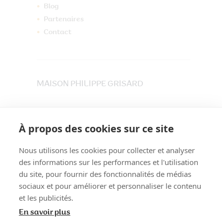
Blog
Partenaires
Contact
MAISON PHILIPPE GRISARD
33 place du Maréchet
73800 CRUET
À propos des cookies sur ce site
Tél. 04 79 84 30 91
Nous utilisons les cookies pour collecter et analyser
des informations sur les performances et l'utilisation
du site, pour fournir des fonctionnalités de médias
sociaux et pour améliorer et personnaliser le contenu
et les publicités.
En savoir plus