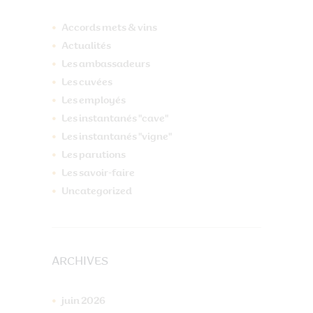
Accords mets & vins
Actualités
Les ambassadeurs
Les cuvées
Les employés
Les instantanés "cave"
Les instantanés "vigne"
Les parutions
Les savoir-faire
Uncategorized
ARCHIVES
juin
2026