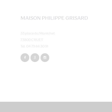
MAISON PHILIPPE GRISARD
33 place du Maréchet
73800 CRUET
Tél. 04 79 84 30 91