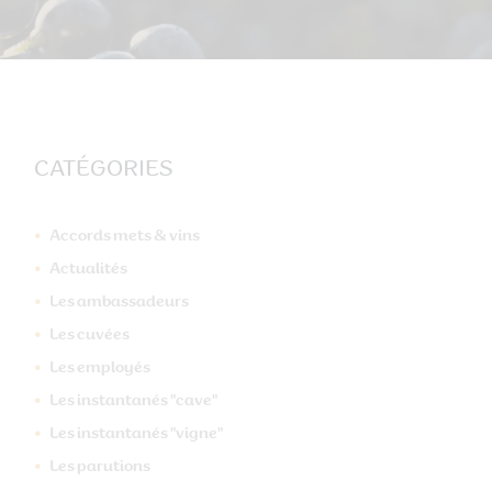
CATÉGORIES
Accords mets & vins
Actualités
Les ambassadeurs
Les cuvées
Les employés
Les instantanés "cave"
Les instantanés "vigne"
Suivant
Les parutions