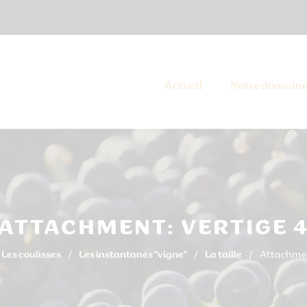
Accueil
Notre domain
ATTACHMENT: VERTIGE 
Les coulisses
Les instantanés "vigne"
La taille
Attachment