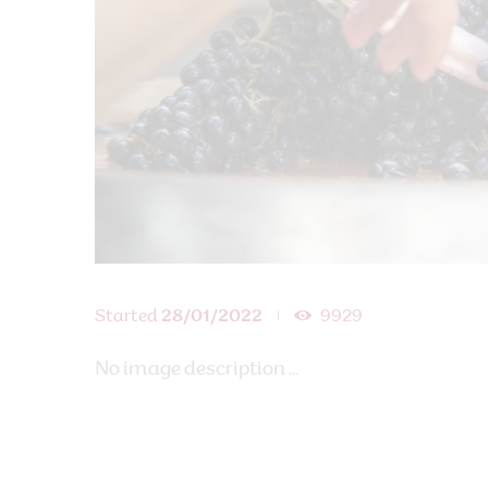
Started
28/01/2022
9929
No image description ...