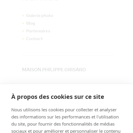
Galerie photo
Blog
Partenaires
Contact
MAISON PHILIPPE GRISARD
33 place du Maréchet
73800 CRUET
À propos des cookies sur ce site
Tél. 04 79 84 30 91
Nous utilisons les cookies pour collecter et analyser
des informations sur les performances et l'utilisation
du site, pour fournir des fonctionnalités de médias
sociaux et pour améliorer et personnaliser le contenu