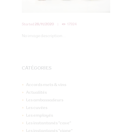
Started
28/11/2020
17924
No image description ...
CATÉGORIES
Accords mets & vins
Actualités
Les ambassadeurs
Les cuvées
Les employés
Les instantanés "cave"
Les instantanés "vigne"