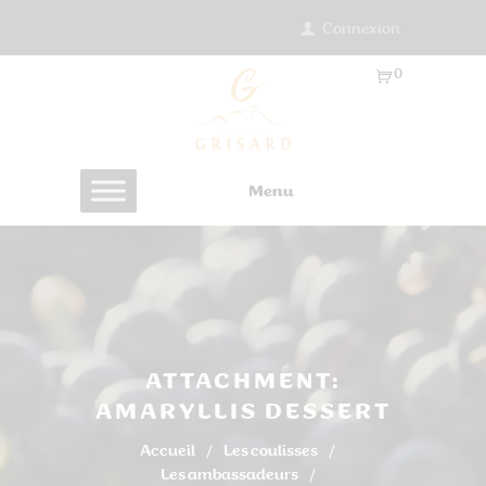
Connexion
0
Ar
ti
cl
es
Menu
-
0.
0
0
€
ATTACHMENT:
AMARYLLIS DESSERT
Accueil
Les coulisses
Les ambassadeurs