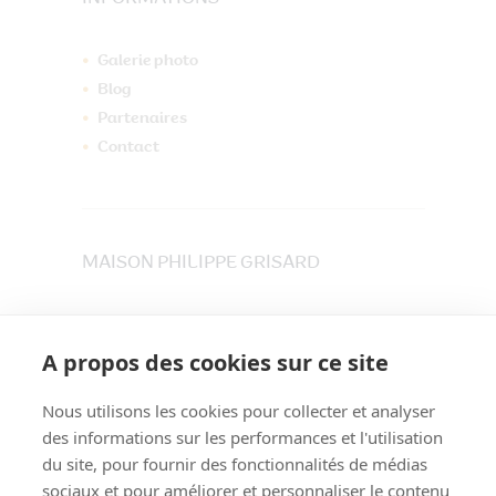
Galerie photo
Blog
Partenaires
Contact
MAISON PHILIPPE GRISARD
33 place du Maréchet
73800 CRUET
A propos des cookies sur ce site
Tél. 04 79 84 30 91
Nous utilisons les cookies pour collecter et analyser
des informations sur les performances et l'utilisation
du site, pour fournir des fonctionnalités de médias
sociaux et pour améliorer et personnaliser le contenu