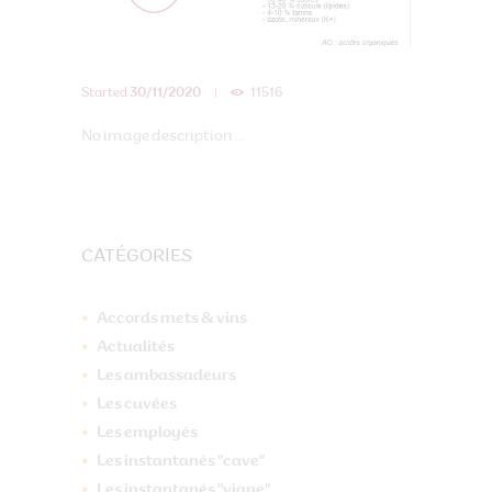
Started
30/11/2020
11516
No image description ...
CATÉGORIES
Accords mets & vins
Actualités
Les ambassadeurs
Les cuvées
Les employés
Les instantanés "cave"
Les instantanés "vigne"