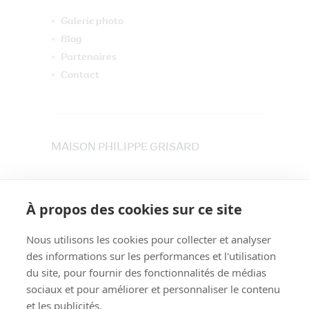
Galerie photo
Blog
Partenaires
Contact
MAISON PHILIPPE GRISARD
33 place du Maréchet
73800 CRUET
À propos des cookies sur ce site
Tél. 04 79 84 30 91
Nous utilisons les cookies pour collecter et analyser
des informations sur les performances et l'utilisation
du site, pour fournir des fonctionnalités de médias
sociaux et pour améliorer et personnaliser le contenu
et les publicités.