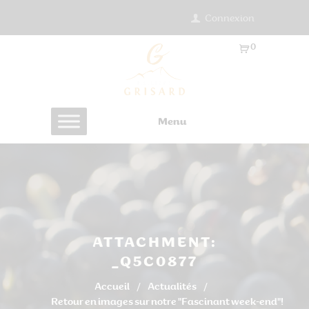
Connexion
0
Ar
ti
cl
es
Menu
-
0.
0
0
€
ATTACHMENT:
_Q5C0877
Accueil
Actualités
Retour en images sur notre "Fascinant week-end"!