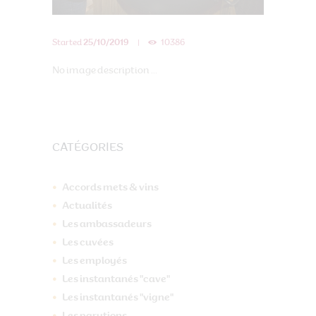
Started
25/10/2019
10386
No image description ...
CATÉGORIES
Accords mets & vins
Actualités
Les ambassadeurs
Les cuvées
Les employés
Les instantanés "cave"
Les instantanés "vigne"